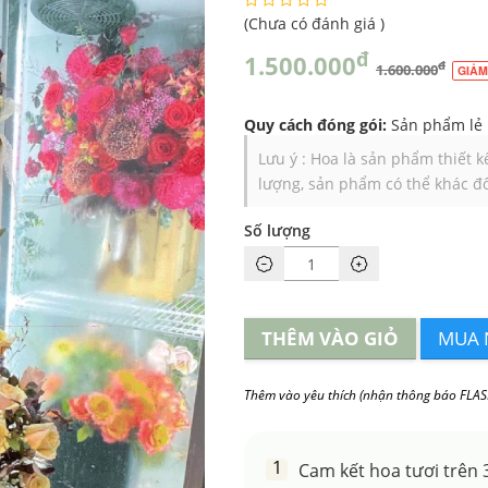
(
Chưa có đánh giá
)
đ
1.500.000
đ
1.600.000
GIẢM
Quy cách đóng gói:
Sản phẩm lẻ
Lưu ý : Hoa là sản phẩm thiết 
lượng, sản phẩm có thể khác đô
Số lượng
THÊM VÀO GIỎ
MUA 
Thêm vào yêu thích (nhận thông báo FLAS
Cam kết hoa tươi trên 