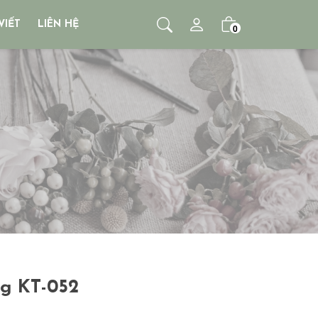
VIẾT
LIÊN HỆ
0
ng KT-052