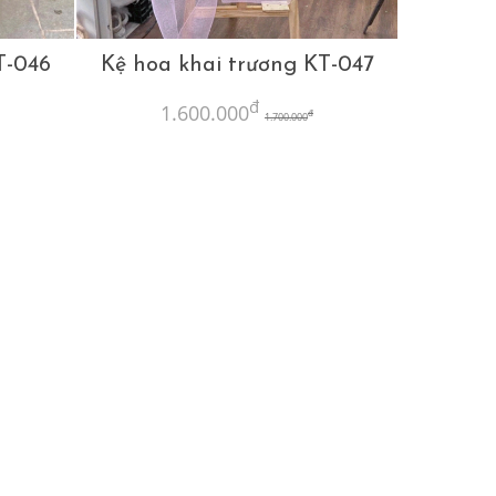
T-046
Kệ hoa khai trương KT-047
đ
1.600.000
đ
1.700.000