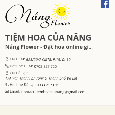
TIỆM HOA CỦA NĂNG
Nắng Flower - Đặt hoa online giá rẻ - Hoa tươi Đà Lạt, Hồ Chí Minh
CN HCM:
623/20/7 CMT8, P.15, Q. 10
HotLine HCM:
0702.827.720
CN Đà Lạt:
17A Vạn Thành, phường 5, Thành phố Đà Lạt
HotLine Đà Lạt:
0933.217.615
Email:
Contact.tiemhoacuanang@gmail.com