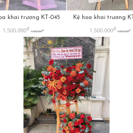
oa khai trương KT-045
Kệ hoa khai trương K
đ
đ
1.500.000
1.500.000
đ
đ
1.600.000
1.600.000