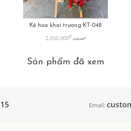
Kệ hoa khai trương KT-048
đ
2.050.000
đ
2.200.000
Sản phẩm đã xem
615
custo
Email: