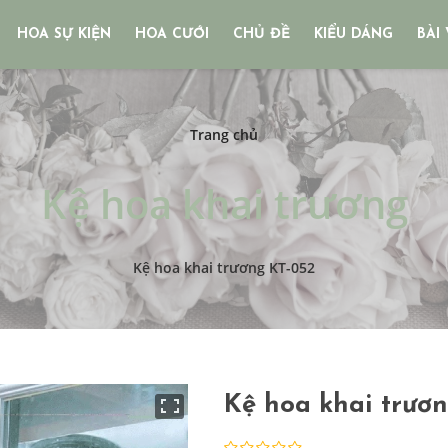
HOA SỰ KIỆN
HOA CƯỚI
CHỦ ĐỀ
KIỂU DÁNG
BÀI 
Trang chủ
Kệ hoa khai trương
Kệ hoa khai trương KT-052
Kệ hoa khai trươ