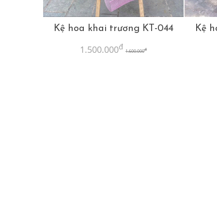
Kệ hoa khai trương KT-044
Kệ h
đ
1.500.000
đ
1.600.000