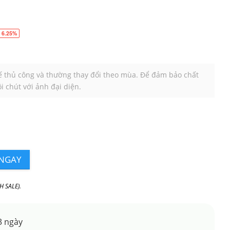
 6.25%
kế thủ công và thường thay đổi theo mùa. Để đảm bảo chất
i chút với ảnh đại diện.
NGAY
H SALE).
3 ngày