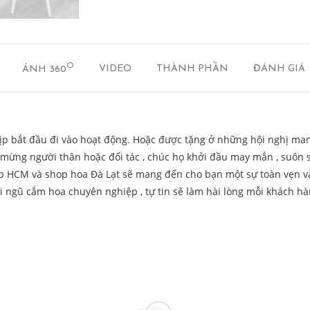
O
ẢNH 360
VIDEO
THÀNH PHẦN
ĐÁNH GIÁ
ịp bắt đầu đi vào hoạt động. Hoặc được tặng ở những hội nghị man
úc mừng người thân hoặc đối tác , chúc họ khởi đầu may mắn , suôn 
p HCM và shop hoa Đà Lạt sẽ mang đến cho bạn một sự toàn vẹn v
i ngũ cắm hoa chuyên nghiệp , tự tin sẽ làm hài lòng mỗi khách h