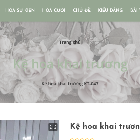
HOA SỰ KIỆN
HOA CƯỚI
CHỦ ĐỀ
KIỂU DÁNG
BÀI 
Trang chủ
Kệ hoa khai trương
Kệ hoa khai trương KT-047
Kệ hoa khai trươ