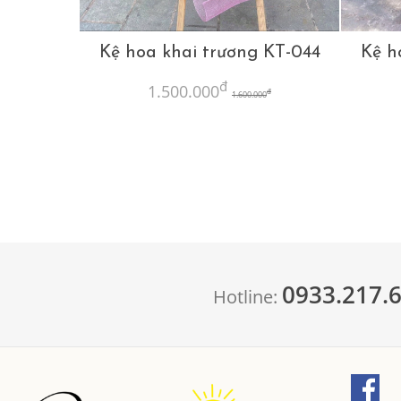
Kệ hoa khai trương KT-044
Kệ h
đ
1.500.000
đ
1.600.000
0933.217.
Hotline: