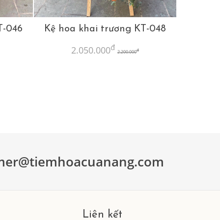
T-046
Kệ hoa khai trương KT-048
đ
2.050.000
đ
2.200.000
mer@tiemhoacuanang.com
Liên kết