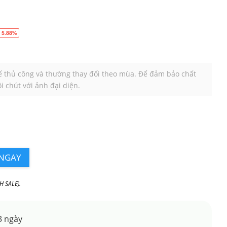
 5.88%
kế thủ công và thường thay đổi theo mùa. Để đảm bảo chất
i chút với ảnh đại diện.
NGAY
H SALE).
3 ngày