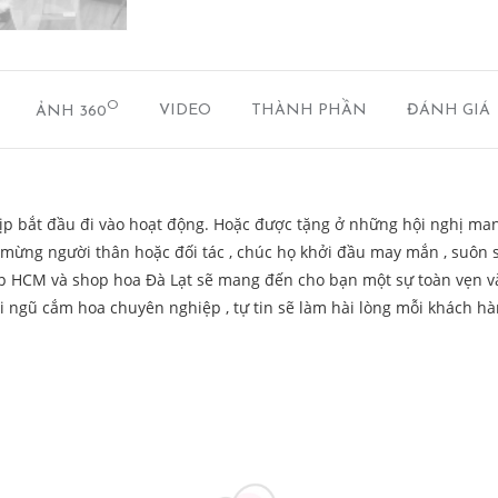
O
ẢNH 360
VIDEO
THÀNH PHẦN
ĐÁNH GIÁ
ịp bắt đầu đi vào hoạt động. Hoặc được tặng ở những hội nghị man
úc mừng người thân hoặc đối tác , chúc họ khởi đầu may mắn , suôn 
p HCM và shop hoa Đà Lạt sẽ mang đến cho bạn một sự toàn vẹn v
i ngũ cắm hoa chuyên nghiệp , tự tin sẽ làm hài lòng mỗi khách h