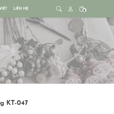
VIẾT
LIÊN HỆ
0
ng KT-047