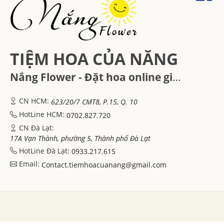
TIỆM HOA CỦA NĂNG
Nắng Flower - Đặt hoa online giá rẻ - Hoa tươi Đà Lạt, Hồ Chí Minh
CN HCM:
623/20/7 CMT8, P.15, Q. 10
HotLine HCM:
0702.827.720
CN Đà Lạt:
17A Vạn Thành, phường 5, Thành phố Đà Lạt
HotLine Đà Lạt:
0933.217.615
Email:
Contact.tiemhoacuanang@gmail.com