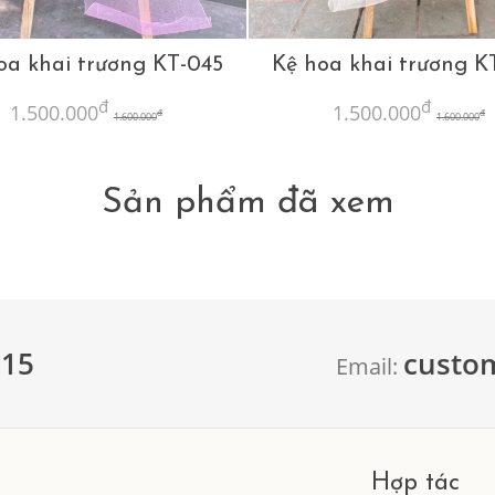
oa khai trương KT-045
Kệ hoa khai trương K
đ
đ
1.500.000
1.500.000
đ
đ
1.600.000
1.600.000
Sản phẩm đã xem
615
custo
Email:
Hợp tác