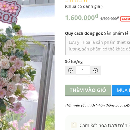
(
Chưa có đánh giá
)
đ
1.600.000
đ
1.700.000
GIẢM
Quy cách đóng gói:
Sản phẩm lẻ
Lưu ý : Hoa là sản phẩm thiết 
lượng, sản phẩm có thể khác đô
Số lượng
THÊM VÀO GIỎ
MUA 
Thêm vào yêu thích (nhận thông báo FLAS
Cam kết hoa tươi trên 