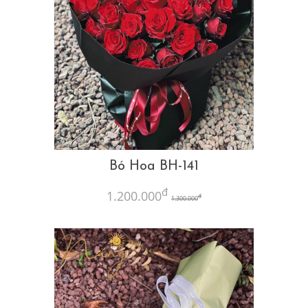
Bó Hoa BH-141
đ
1.200.000
đ
1.300.000