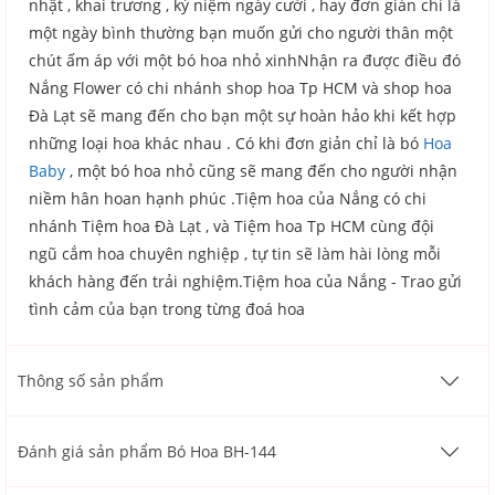
nhật , khai trương , kỷ niệm ngày cưới , hay đơn giản chỉ là
một ngày bình thường bạn muốn gửi cho người thân một
chút ấm áp với một bó hoa nhỏ xinhNhận ra được điều đó
Nắng Flower có chi nhánh shop hoa Tp HCM và shop hoa
Đà Lạt sẽ mang đến cho bạn một sự hoàn hảo khi kết hợp
những loại hoa khác nhau . Có khi đơn giản chỉ là bó
Hoa
Baby
, một bó hoa nhỏ cũng sẽ mang đến cho người nhận
niềm hân hoan hạnh phúc .Tiệm hoa của Nắng có chi
nhánh Tiệm hoa Đà Lạt , và Tiệm hoa Tp HCM cùng đội
ngũ cắm hoa chuyên nghiệp , tự tin sẽ làm hài lòng mỗi
khách hàng đến trải nghiệm.Tiệm hoa của Nắng - Trao gửi
tình cảm của bạn trong từng đoá hoa
Thông số sản phẩm
Đánh giá sản phẩm Bó Hoa BH-144