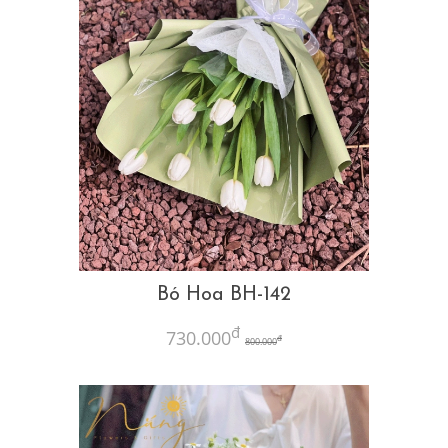
Bó Hoa BH-142
đ
730.000
đ
800.000