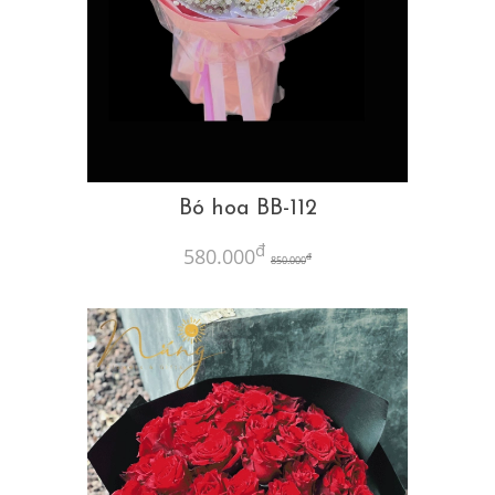
Bó hoa BB-112
đ
580.000
đ
850.000