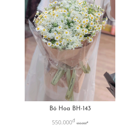
Bó Hoa BH-143
đ
550.000
đ
650.000