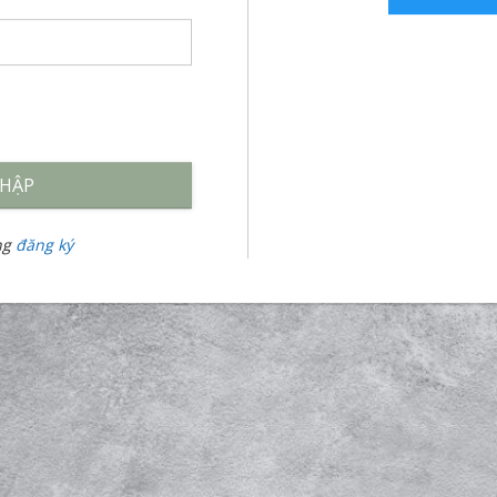
HẬP
òng
đăng ký