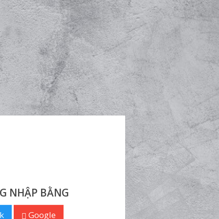
G NHẬP BẰNG
k
Google